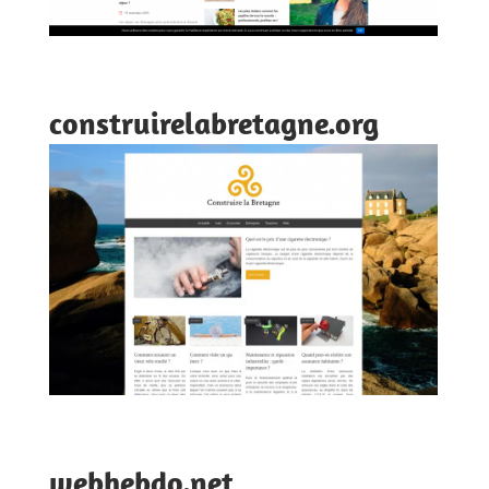
construirelabretagne.org
webhebdo.net